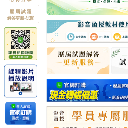
歷 屆 試 題
解答更新•試閱