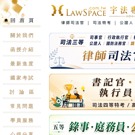
關 於 我 們
函 授 介 紹
最 新 進 度
國 家 考 試
討 論 區
常 見 問 題
學 員 服 務
心 得 分 享