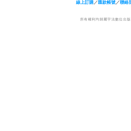
線上訂購
／
匯款帳號
／
聯絡
教材說明
所有權利均歸屬宇法數位出版
律師司法官 考試科目 補習班 函授 推薦
司法事務官 行政執行官 公證人 國防法務官 檢察事務官偵查實務組
調查局法律實務組 書記官 執達員 高考法制 法警 錄事 庭務員
PTT推薦 宇法 官網 李俊德律師 李俊德老師