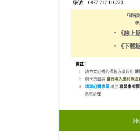
帳號
0877 717 116720
「課程
學
‧《線上
‧《下載
備註：
1 請依要訂購的課程方案費用
轉
2 刷卡頁面請
自行填入應付款金
3
填寫訂購表單
請於
聯繫事項欄
為您處理