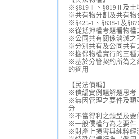
※§819Ⅰ、§819Ⅱ及
※共有物分割及共有物
※§425-1、§838-1及§
※從抵押權考題看物權
※公同共有關係消滅之
※分別共有及公同共有
※擔保物權實行的三種
※基於分管契約所為之建築於
的適用
【民法債編】
※債編實例題解題思考
※無因管理之要件及類
分
※不當得利之類型及要
※一般侵權行為之要件
※財產上損害與純粹經