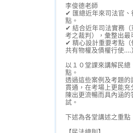
李俊德老師
✔ 匯總近年來司法官
點。
✔ 結合近年司法實務
考之裁判），彙整出最
✔ 精心設計重要考點
共有物權及債權行使...
以１０堂課來講解民總
點。
透過這些案例及考題的
貫通，在考場上更能充
陳出更流暢而具內涵的
試。
下述為各堂講述之重點
【民法總則】