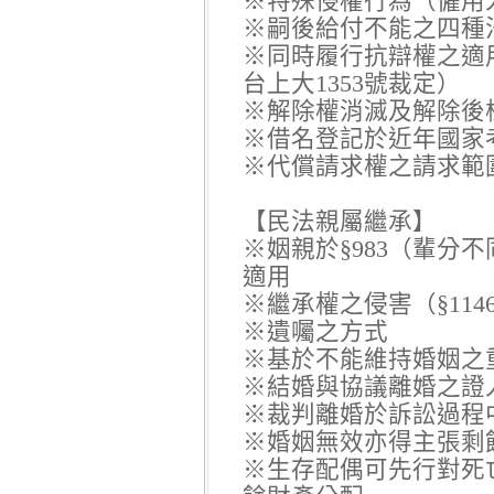
※特殊侵權行為（僱用
※嗣後給付不能之四種
※同時履行抗辯權之適
台上大1353號裁定）
※解除權消滅及解除後
※借名登記於近年國家
※代償請求權之請求範
【民法親屬繼承】
※姻親於§983（輩分不
適用
※繼承權之侵害（§114
※遺囑之方式
※基於不能維持婚姻之
※結婚與協議離婚之證
※裁判離婚於訴訟過程
※婚姻無效亦得主張剩
※生存配偶可先行對死