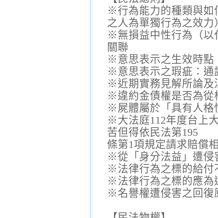
※行為能力的種類與如
之人為單獨行為之效力
※無損益中性行為（以
關聯
※意思表示之生效時點（
※意思表示之瑕疵：通
※近期實務見解所論及
※違約金債權是否為從
※屍體屬於「具有人格
※大法庭112年度台上
苦但得依民法第195
條第1項規定請求賠償
※從「身分法益」遭侵
※法律行為之標的給付
※法律行為之標的應為
※名譽權遭侵害之回復原
【民法物權】