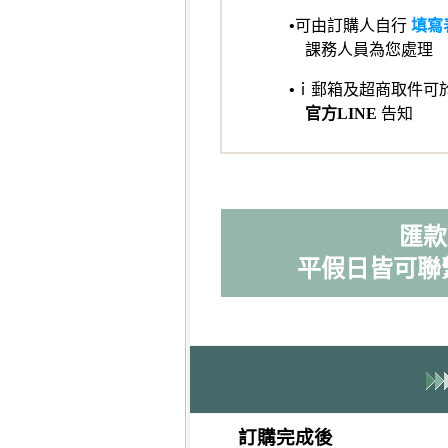
•
可由訂購人自行
填寫
課務人員為您處理
•
ｉ郵箱及超商取件可
官方LINE
告知
匯款 
平假日皆可聯
訂購完成後