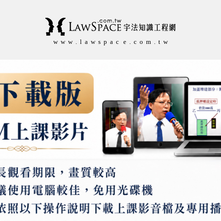
w w w . l a w s p a c e . c o m . t w