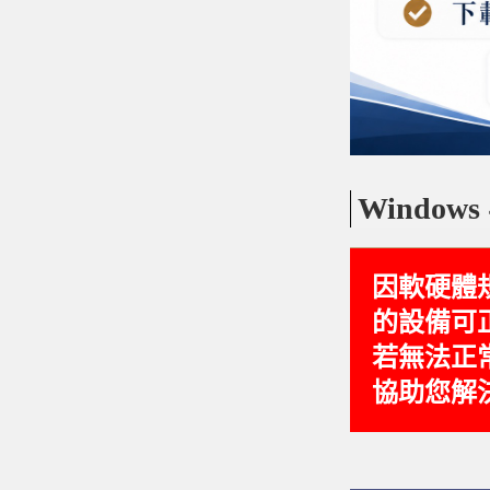
Window
因軟硬體
的設備可
若
無法正
協助您解