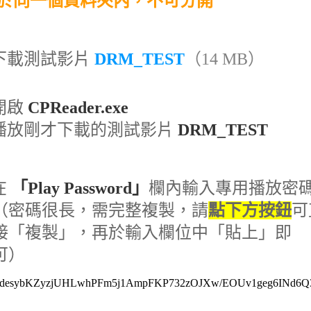
於同一個資料夾內，不可分開
下載測試影片
DRM_TEST
（14 MB）
開啟
CPReader.exe
播放剛才下載的測試影片
DRM_TEST
在
「Play Password」
欄內輸入專用播放密
（密碼很長，需完整複製，請
點下方按鈕
可
接「複製」，再於輸入欄位中「貼上」即
可）
rdesybKZyzjUHLwhPFm5j1AmpFKP732zOJXw/EOUv1geg6INd6Q