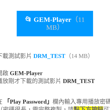
📂
GEM-Player
（11
MB）
下載測試影片
DRM_TEST
（14 MB）
開啟
GEM-Player
播放剛才下載的測試影片
DRM_TEST
在
「Play Password」
欄內輸入專用播放密
（密碼很長，需完整複製，請
點下方按鈕
可