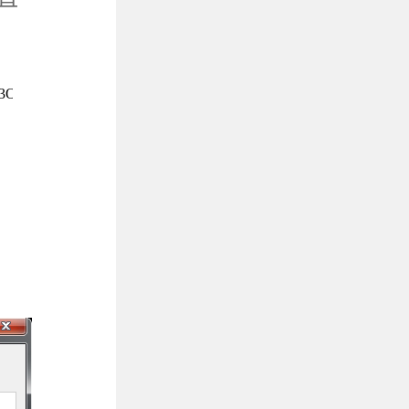
3OYWHi00EmXcpMbHqOJN2Rtg9ALFh/AEQa3z0y22YDOZUHQ8RB2