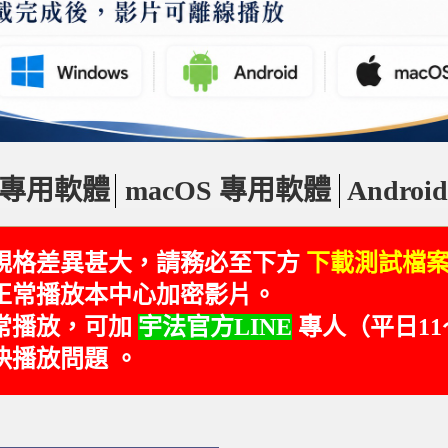
s 專用軟體
macOS 專用軟體
Andro
規格差異甚大，請務必至下方
下載測試檔
正常播放本中心
加密影片。
常播放，可加
宇法官方LINE
專人（平日11
決播放問題 。