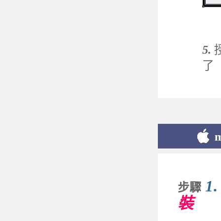
5
.
了
1
.
步驟
裝