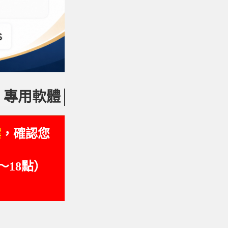
id 專用軟體
案
，確認您
～18點）