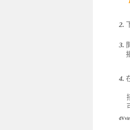
2
.
3.
4.
dVvi