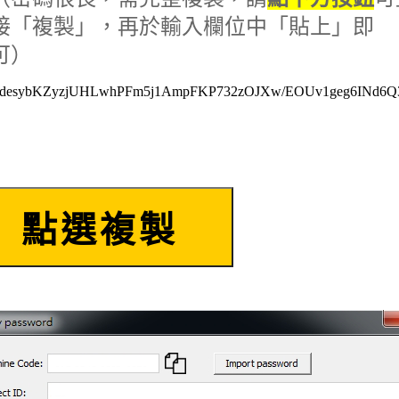
接「複製」，再於輸入欄位中「貼上」即
可）
rdesybKZyzjUHLwhPFm5j1AmpFKP732zOJXw/EOUv1geg6INd6Q
點選複製