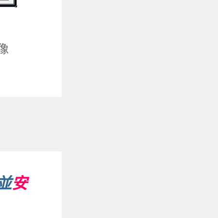
像
 並
安